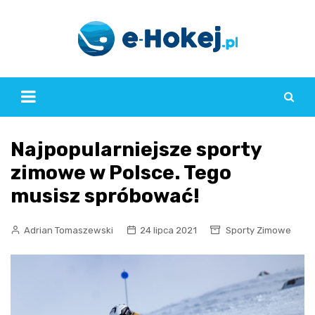
Skip
to
content
Najpopularniejsze sporty
zimowe w Polsce. Tego
musisz spróbować!
Adrian Tomaszewski
24 lipca 2021
Sporty Zimowe