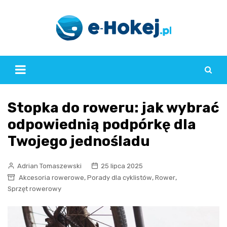
Skip
to
content
Stopka do roweru: jak wybrać
odpowiednią podpórkę dla
Twojego jednośladu
Adrian Tomaszewski
25 lipca 2025
,
,
,
Akcesoria rowerowe
Porady dla cyklistów
Rower
Sprzęt rowerowy