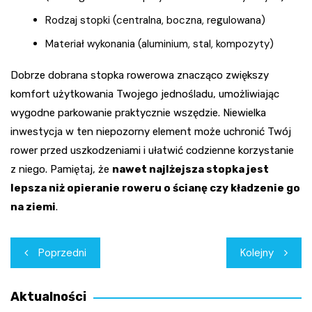
Rodzaj stopki (centralna, boczna, regulowana)
Materiał wykonania (aluminium, stal, kompozyty)
Dobrze dobrana stopka rowerowa znacząco zwiększy
komfort użytkowania Twojego jednośladu, umożliwiając
wygodne parkowanie praktycznie wszędzie. Niewielka
inwestycja w ten niepozorny element może uchronić Twój
rower przed uszkodzeniami i ułatwić codzienne korzystanie
z niego. Pamiętaj, że
nawet najlżejsza stopka jest
lepsza niż opieranie roweru o ścianę czy kładzenie go
na ziemi
.
Nawigacja
Poprzedni
Kolejny
wpisu
Aktualności