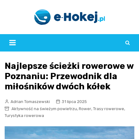
Skip
to
content
Najlepsze ścieżki rowerowe w
Poznaniu: Przewodnik dla
miłośników dwóch kółek
Adrian Tomaszewski
31 lipca 2025
,
,
,
Aktywność na świeżym powietrzu
Rower
Trasy rowerowe
Turystyka rowerowa