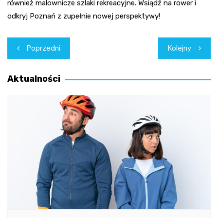
również malownicze szlaki rekreacyjne. Wsiądź na rower i
odkryj Poznań z zupełnie nowej perspektywy!
Nawigacja
Poprzedni
Kolejny
wpisu
Aktualności