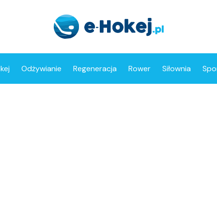
kej
Odżywianie
Regeneracja
Rower
Siłownia
Spo