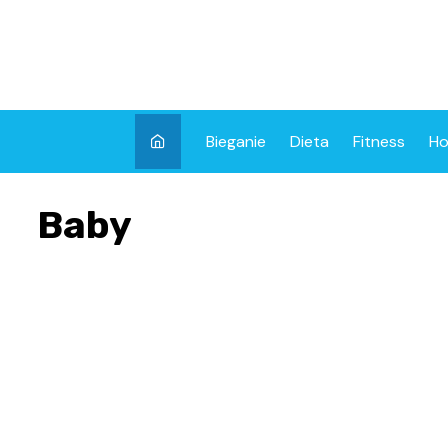
Skip
to
content
Bieganie
Dieta
Fitness
Ho
Baby